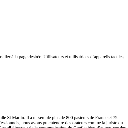
ller à la page désirée. Utilisateurs et utilisatrices d‘appareils tactiles,
lle St Martin. Il a rassemblé plus de 800 pasteurs de France et 75
fessionnels, nous avons pu entendre des orateurs comme la juriste du
Legall
directeur de la communication du Cnef et bien d’autres, sur des