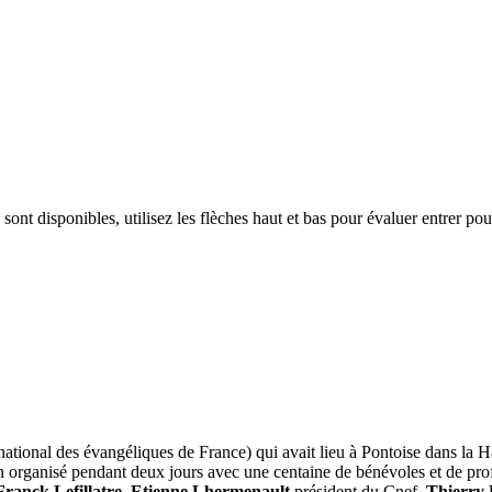
ont disponibles, utilisez les flèches haut et bas pour évaluer entrer pour a
ational des évangéliques de France) qui avait lieu à Pontoise dans la Ha
en organisé pendant deux jours avec une centaine de bénévoles et de pro
Franck Lefillatre
,
Etienne Lhermenault
président du Cnef,
Thierry 