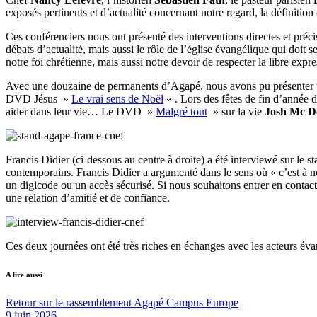
exposés pertinents et d’actualité concernant notre regard, la définition e
Ces conférenciers nous ont présenté des interventions directes et précis
débats d’actualité, mais aussi le rôle de l’église évangélique qui doit s
notre foi chrétienne, mais aussi notre devoir de respecter la libre expr
Avec une douzaine de permanents d’Agapé, nous avons pu présenter
DVD Jésus »
Le vrai sens de Noël
« . Lors des fêtes de fin d’année da
aider dans leur vie… Le DVD »
Malgré tout
» sur la vie
Josh Mc D
Francis Didier (ci-dessous au centre à droite) a été interviewé sur le s
contemporains. Francis Didier a argumenté dans le sens où « c’est à nous
un digicode ou un accès sécurisé. Si nous souhaitons entrer en contac
une relation d’amitié et de confiance.
Ces deux journées ont été très riches en échanges avec les acteurs éva
A lire aussi
Retour sur le rassemblement Agapé Campus Europe
9 juin 2026