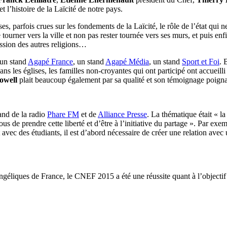
t l’histoire de la Laïcité de notre pays.
es, parfois crues sur les fondements de la Laïcité, le rôle de l’état qui 
e tourner vers la ville et non pas rester tournée vers ses murs, et puis en
ession des autres religions…
 un stand
Agapé France
, un stand
Agapé Média
, un stand
Sport et Foi
. 
ns les églises, les familles non-croyantes qui ont participé ont accueilli
owell
plait beaucoup également par sa qualité et son témoignage poigna
tand de la radio
Phare FM
et de
Alliance Presse
. La thématique était « l
 de prendre cette liberté et d’être à l’initiative du partage ». Par exem
t avec des étudiants, il est d’abord nécessaire de créer une relation a
ngéliques de France, le CNEF 2015 a été une réussite quant à l’objectif