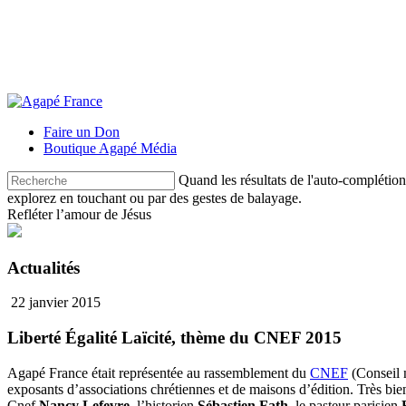
Faire un Don
Boutique Agapé Média
Quand les résultats de l'auto-complétion s
explorez en touchant ou par des gestes de balayage.
Refléter l’amour de Jésus
Actualités
22 janvier 2015
Liberté Égalité Laïcité, thème du CNEF 2015
Agapé France était représentée au rassemblement du
CNEF
(Conseil n
exposants d’associations chrétiennes et de maisons d’édition. Très bi
Cnef
Nancy Lefevre
, l’historien
Sébastien Fath
, le pasteur parisien