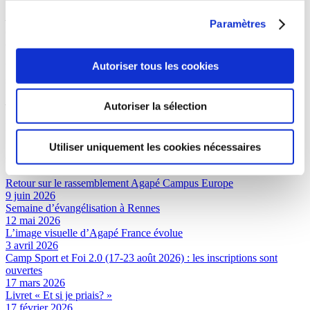
– Naviguer avec votre souris ou votre smartphone en vous déplaçant
Paramètres
et en cliquant sur les boutons de cette galerie virtuelle (belle
expérience garantie
Autoriser tous les cookies
Voici le lien partageable :
360°
sur
https://viewer.divein.studio/story/9kr-t6h
– regardez la vidéo réalisée pour vous ci-dessous
Autoriser la sélection
Merci Hayyat
!
Utiliser uniquement les cookies nécessaires
A lire aussi
Retour sur le rassemblement Agapé Campus Europe
9 juin 2026
Semaine d’évangélisation à Rennes
12 mai 2026
L’image visuelle d’Agapé France évolue
3 avril 2026
Camp Sport et Foi 2.0 (17-23 août 2026) : les inscriptions sont
ouvertes
17 mars 2026
Livret « Et si je priais? »
17 février 2026