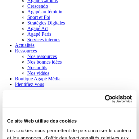
Agapé Campus
Crescendo
Agapé au féminin
Sport et Foi
Stratégies Digitales
Agapé Art
Agapé Paris
Services internes
Actualités
Ressources
Nos ressources
Nos bonnes idées
Nos outils
Nos vidéos
Boutique Agapé Média
Identifiez-vous
Faire un Don
Boutique Agapé Média
Ce site Web utilise des cookies
Quand les résultats de l'auto-
Les cookies nous permettent de personnaliser le contenu
complétion sont disponibles, utilisez les flèches haut et bas pour
et les annonces, d'offrir des fonctionnalités relatives aux